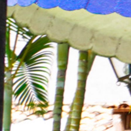
100
%