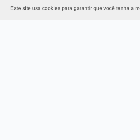
Este site usa cookies para garantir que você tenha a m
81 99807-386
Telefone
Avenida Cicero Batista de Oli
Gravatá, CEP 5564
Endereço