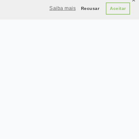
✕
Saiba mais
Recusar
Aceitar
81 99658-7427
WhatsApp
usadabomclima@hotmail.com
E-mail