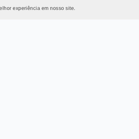
elhor experiência em nosso site.
4
veira, 1375-A,
reservas.po
2-000