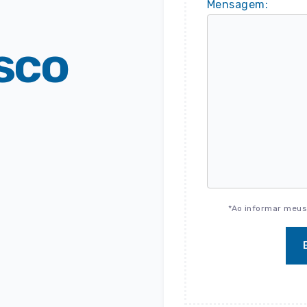
Mensagem:
sco
*Ao informar meus